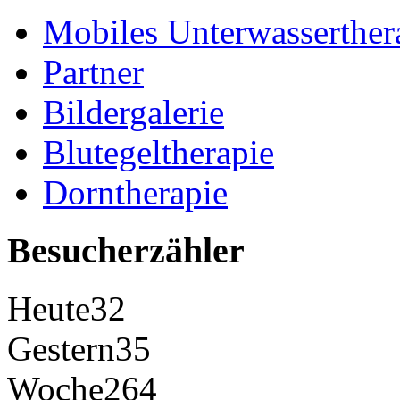
Mobiles Unterwasserther
Partner
Bildergalerie
Blutegeltherapie
Dorntherapie
Besucherzähler
Heute
32
Gestern
35
Woche
264