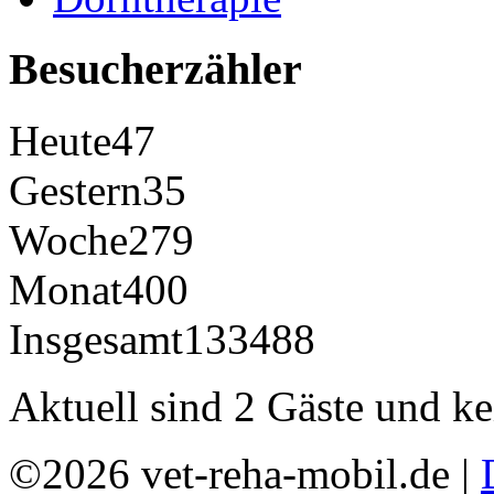
Besucherzähler
Heute
47
Gestern
35
Woche
279
Monat
400
Insgesamt
133488
Aktuell sind 2 Gäste und ke
©2026 vet-reha-mobil.de |