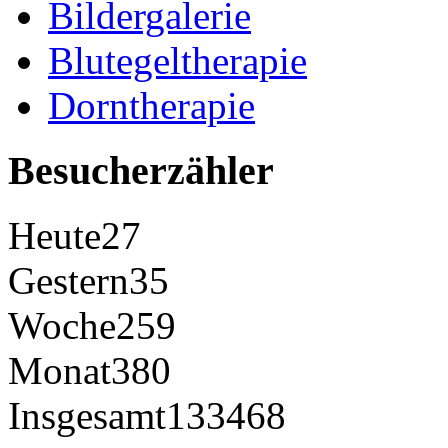
Bildergalerie
Blutegeltherapie
Dorntherapie
Besucherzähler
Heute
27
Gestern
35
Woche
259
Monat
380
Insgesamt
133468