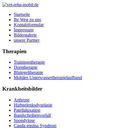
Startseite
Ihr Weg zu uns
Kontaktformular
Impressum
Bildergalerie
unsere Partner
Therapien
Trainingstherapie
Dorntherapie
Blutegeltherapie
Mobiles Unterwassertherapielaufband
Krankheitsbilder
Arthrose
Hüftgelenksdysplasie
Patellaluxation
Bandscheibenvorfall
Spondylose
Cauda equina Syndrom