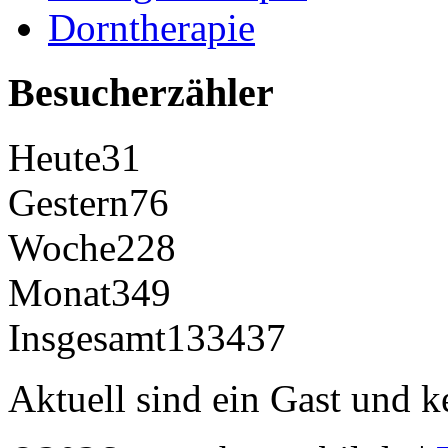
Dorntherapie
Besucherzähler
Heute
31
Gestern
76
Woche
228
Monat
349
Insgesamt
133437
Aktuell sind ein Gast und k